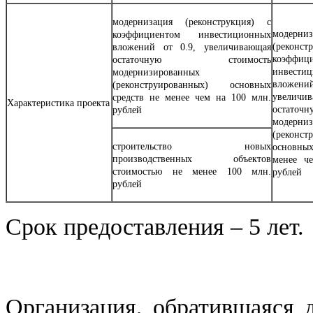
модернизация (реконструкция) с
модерниз
коэффициентом инвестиционных
(рекон
вложений от 0.9, увеличивающая
коэффиц
остаточную стоимость
инвести
модернизированных
вложений
(реконструированных) основных
увеличи
средств не менее чем на 100 млн.
Характеристика проекта
остаточ
рублей
модерни
(реконст
строительство новых
основн
производственных объектов
менее ч
стоимостью не менее 100 млн.
рублей
рублей
Срок предоставления – 5 лет.
Организация, обратившаяся 