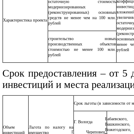
коэффиц
остаточную стоимость
инвести
модернизированных
вложений
(реконструированных) основных
увеличи
средств не менее чем на 100 млн.
Характеристика проекта
остаточ
рублей
модерни
(реконст
строительство новых
основн
производственных объектов
менее ч
стоимостью не менее 100 млн.
рублей
рублей
Срок предоставления – от 5 
инвестиций и места реализаци
Срок льготы (в зависимости от м
Бабаевског
Г. Вологда
Вашкинского
Объем
Льгота по налогу на
Вожегодског
Г. Череповец,
инвестиций
имущество